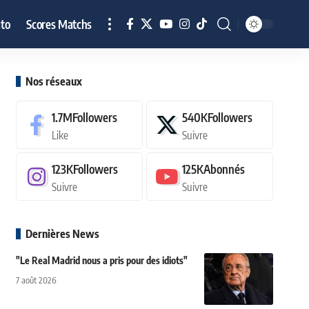
to
Scores Matchs
Nos réseaux
1.7M
Followers
540K
Followers
Like
Suivre
123K
Followers
125K
Abonnés
Suivre
Suivre
Dernières News
"Le Real Madrid nous a pris pour des idiots"
7 août 2026