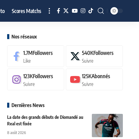
to
Scores Matchs
Nos réseaux
1.7M
Followers
540K
Followers
Like
Suivre
123K
Followers
125K
Abonnés
Suivre
Suivre
Dernières News
La date des grands débuts de Diomandé au
Real est fixée
8 août 2026