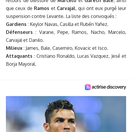
retours de blessure de
Marcelo
et
Gareth Bale
, ainsi
que ceux de
Ramos
et
Carvajal
, qui ont eux purgé leur
suspension contre Levante. La liste des convoqués :
Gardiens
: Keylor Navas, Casilla et Rubén Yañez.
Défenseurs
: Varane, Pepe, Ramos, Nacho, Marcelo,
Carvajal et Danilo.
Milieux
: James, Bale, Casemiro, Kovacic et Isco.
Attaquants
: Cristiano Ronaldo, Lucas Vazquez, Jesé et
Borja Mayoral.