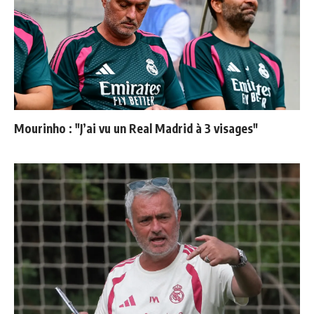
Mourinho : "J’ai vu un Real Madrid à 3 visages"