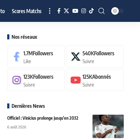
to
Scores Matchs
Nos réseaux
1.7M
Followers
540K
Followers
Like
Suivre
123K
Followers
125K
Abonnés
Suivre
Suivre
Dernières News
Officiel : Vinicius prolonge jusqu'en 2032
6 août 2026