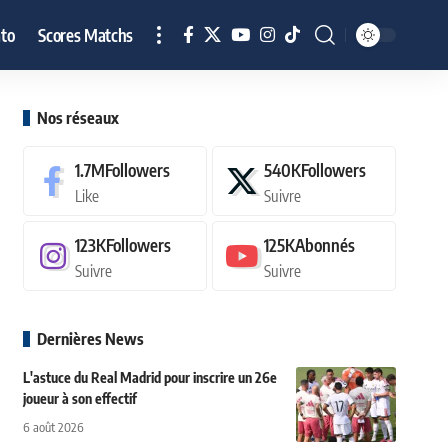
to
Scores Matchs
Nos réseaux
1.7M
Followers
540K
Followers
Like
Suivre
123K
Followers
125K
Abonnés
Suivre
Suivre
Dernières News
L'astuce du Real Madrid pour inscrire un 26e
joueur à son effectif
6 août 2026