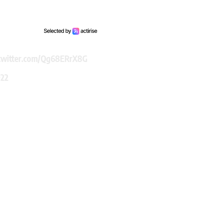
.twitter.com/Qg68ERrX8G
022