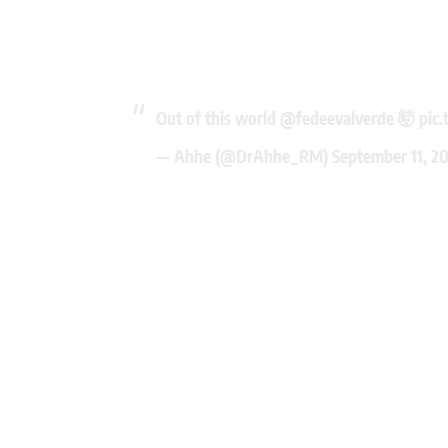
Out of this world
@fedeevalverde
🤯
pic
— Ahhe (@DrAhhe_RM)
September 11, 2