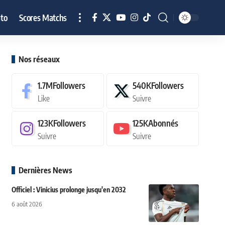
to
Scores Matchs
Nos réseaux
1.7M
Followers
540K
Followers
Like
Suivre
123K
Followers
125K
Abonnés
Suivre
Suivre
Dernières News
Officiel : Vinicius prolonge jusqu'en 2032
6 août 2026