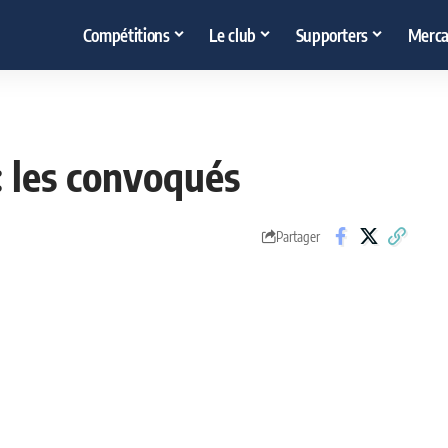
Compétitions
Le club
Supporters
Merca
 les convoqués
Partager