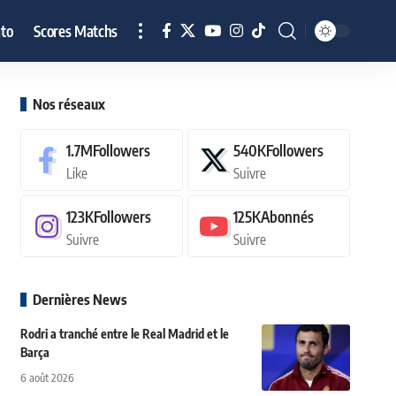
to
Scores Matchs
Nos réseaux
1.7M
Followers
540K
Followers
Like
Suivre
123K
Followers
125K
Abonnés
Suivre
Suivre
Dernières News
Rodri a tranché entre le Real Madrid et le
Barça
6 août 2026