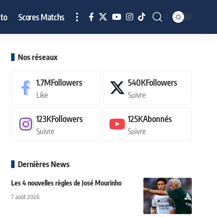
to
Scores Matchs
Nos réseaux
1.7M
Followers
540K
Followers
Like
Suivre
123K
Followers
125K
Abonnés
Suivre
Suivre
Dernières News
Les 4 nouvelles règles de José Mourinho
7 août 2026