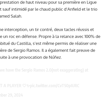
 prestation de haut niveau pour sa première en Ligue
 sauf intimidé par le chaud public d'Anfield et le trio
hamed Salah.
e interception, un tir contré, deux tacles réussis et
e un roc en défense. Propre à la relance avec 100% de
abitué du Castilla, s'est même permis de réaliser une
ère de Sergio Ramos. Il a également fait preuve de
suite à une provocation de Núñez.
we have the Sergio Ramos 2.0(not exaggerating) at
HAT A PLAYER 🤍✨
pic.twitter.com/CvTS0pIURC
ber 29, 2024