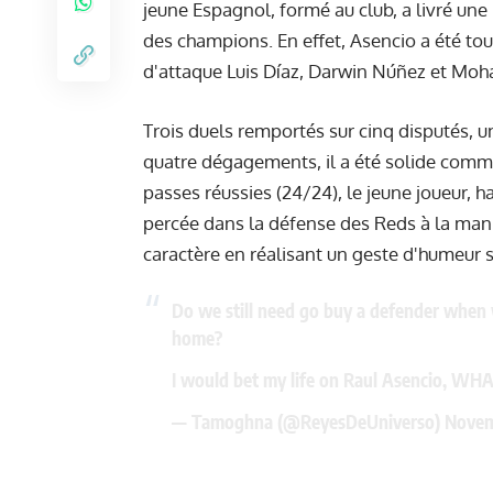
jeune Espagnol, formé au club, a livré une
des champions. En effet, Asencio a été tout
d'attaque Luis Díaz, Darwin Núñez et Mo
Trois duels remportés sur cinq disputés, un
quatre dégagements, il a été solide comm
passes réussies (24/24), le jeune joueur, h
percée dans la défense des Reds à la mani
caractère en réalisant un geste d'humeur 
Do we still need go buy a defender when 
home?
I would bet my life on Raul Asencio, W
— Tamoghna (@ReyesDeUniverso)
Novem