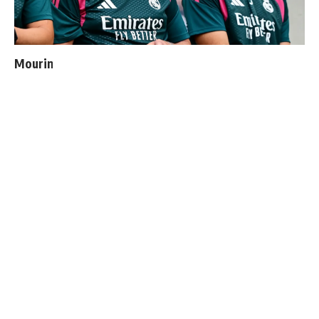
Mourinho : "J’ai vu un Real Madrid à 3 visages"
Le Real Madrid tient son prochain gros coup à 70M€