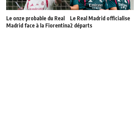
Le onze probable du Real
Le Real Madrid officialise
Madrid face à la Fiorentina
2 départs
Ballon d'Or 2026 : ce détail
Le vrai chiffre sur la dette
qui change tout pour
du Real Madrid liée au
Mbappé
Santiago Bernabeu