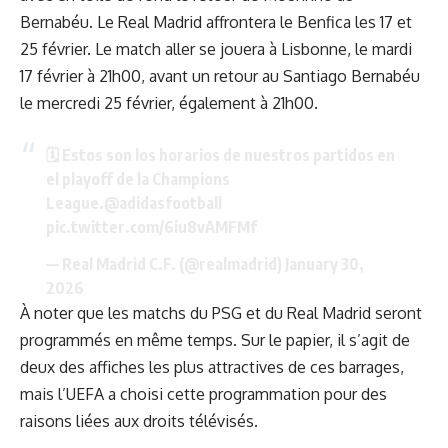
Bernabéu
. Le Real Madrid affrontera le Benfica les 17 et
25 février. Le match aller se jouera à Lisbonne, le mardi
17 février à 21h00, avant un retour au Santiago Bernabéu
le mercredi 25 février, également à 21h00.
🗓️ Estos son los horarios de nuestros partidos en
el playoff de la Champions
League.
@adidasfootball
pic.twitter.com/6iu8vAMFMf
— Real Madrid C.F. (@realmadrid)
January 30,
2026
À noter que les matchs du PSG et du Real Madrid seront
programmés en même temps. Sur le papier, il s’agit de
deux des affiches les plus attractives de ces barrages,
mais l’UEFA a choisi cette programmation pour des
raisons liées aux droits télévisés.