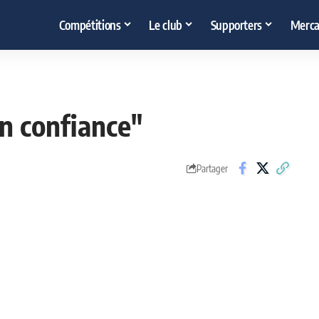
Compétitions
Le club
Supporters
Merca
en confiance"
Partager