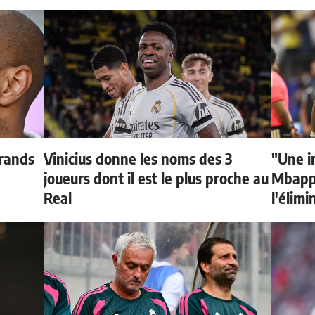
grands
Vinicius donne les noms des 3
"Une i
joueurs dont il est le plus proche au
Mbappé
Real
l'élimi