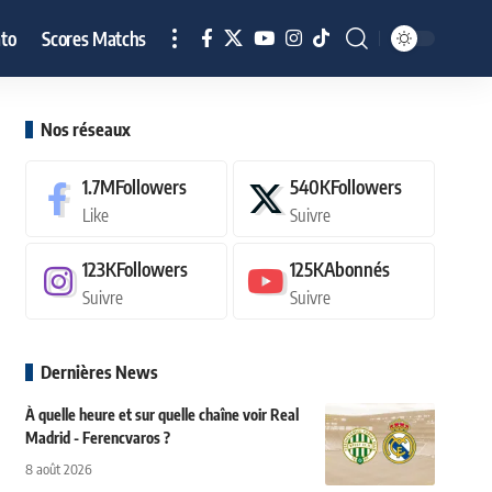
to
Scores Matchs
Nos réseaux
1.7M
Followers
540K
Followers
Like
Suivre
123K
Followers
125K
Abonnés
Suivre
Suivre
Dernières News
À quelle heure et sur quelle chaîne voir Real
Madrid - Ferencvaros ?
8 août 2026