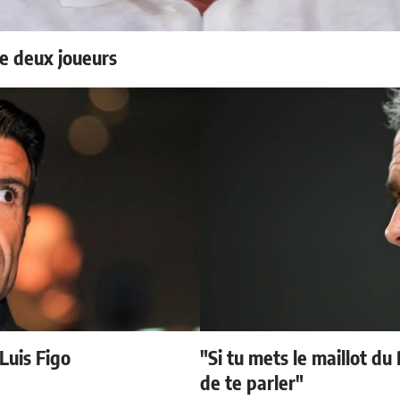
e deux joueurs
 Luis Figo
"Si tu mets le maillot du
de te parler"