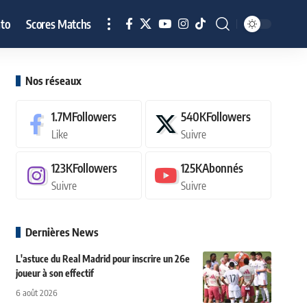
to
Scores Matchs
Nos réseaux
1.7M
Followers
540K
Followers
Like
Suivre
123K
Followers
125K
Abonnés
Suivre
Suivre
Dernières News
L'astuce du Real Madrid pour inscrire un 26e
joueur à son effectif
6 août 2026