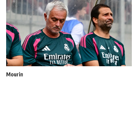
Mourinho : "J’ai vu un Real Madrid à 3 visages"