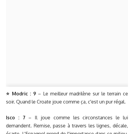
⭐️ Modric :
9
– Le meilleur madrilène sur le terrain ce
soir. Quand le Croate joue comme ça, c'est un pur régal.
Isco
:
7
– Il joue comme les circonstances le lui
demandent. Remise, passe à travers les lignes, décale,
écarte. L'Espagnol prend de l'importance dans ce milieu.