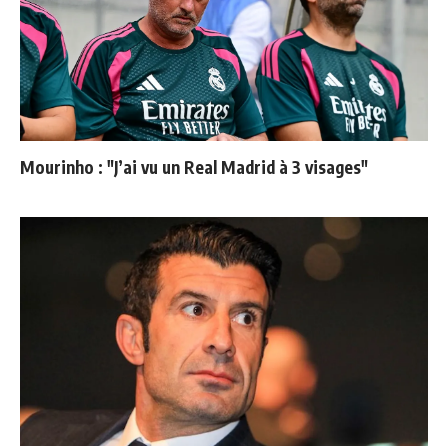
Mourinho : "J’ai vu un Real Madrid à 3 visages"