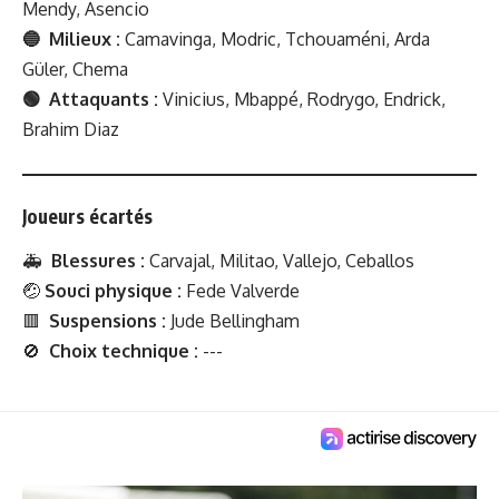
Mendy, Asencio
🔵 Milieux :
Camavinga, Modric, Tchouaméni, Arda
Güler, Chema
🟢 Attaquants :
Vinicius, Mbappé, Rodrygo, Endrick,
Brahim Diaz
Joueurs écartés
🚑
Blessures :
Carvajal, Militao, Vallejo, Ceballos
🤕
Souci physique :
Fede Valverde
🟥
Suspensions :
Jude Bellingham
🚫
Choix technique :
---