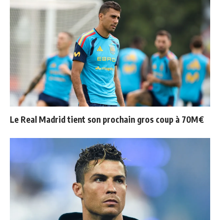
Le Real Madrid tient son prochain gros coup à 70M€