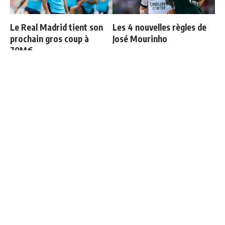
Le Real Madrid tient son
Les 4 nouvelles règles de
prochain gros coup à
José Mourinho
70M€
Officiel : Vinicius prolonge
Retournement de situation
jusqu'en 2032
dans le feuilleton Vinicius
Junior