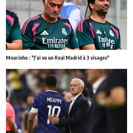
Mourinho : "J’ai vu un Real Madrid à 3 visages"