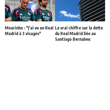
Mourinho : "J’ai vu un Real
Le vrai chiffre sur la dette
Madrid à 3 visages"
du Real Madrid liée au
Santiago Bernabeu
Le onze probable du Real
Carvajal organise un diner
Madrid face à la Fiorentina
de départ et invite tout le