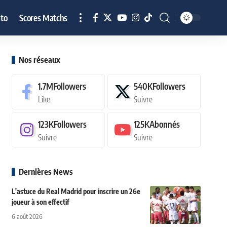
to
Scores Matchs
Nos réseaux
1.7M
Followers
540K
Followers
Like
Suivre
123K
Followers
125K
Abonnés
Suivre
Suivre
Dernières News
L'astuce du Real Madrid pour inscrire un 26e
joueur à son effectif
6 août 2026