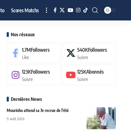
to
Scores Matchs
Nos réseaux
1.7M
Followers
540K
Followers
Like
Suivre
123K
Followers
125K
Abonnés
Suivre
Suivre
Dernières News
Mourinho attend sa 7e recrue de l'été
9 août 2026