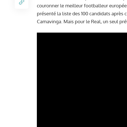
couronner le meilleur footballeur europé
présenté la liste des 100 candidats après c
Camavinga. Mais pour le Real, un seul prét