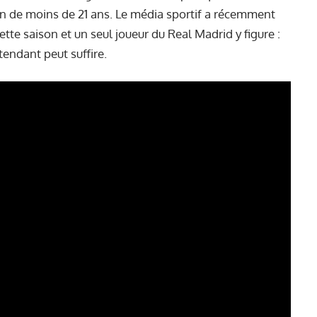
en de moins de 21 ans. Le média sportif a récemment
ette saison et un seul joueur du Real Madrid y figure :
endant peut suffire.