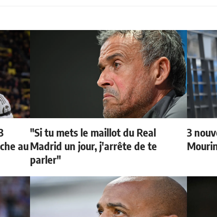
3
"Si tu mets le maillot du Real
3 nouv
oche au
Madrid un jour, j'arrête de te
Mouri
parler"