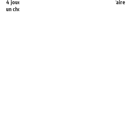
4 joueurs, une seule place : Mourinho va devoir faire
un choix
Le Real Madrid officialise 2 départs