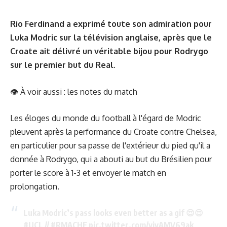
Rio Ferdinand a exprimé toute son admiration pour
Luka Modric sur la télévision anglaise, après que le
Croate ait délivré un véritable bijou pour Rodrygo
sur le premier but du Real.
👁 À voir aussi :
les notes du match
Les éloges du monde du football à l'égard de Modric
pleuvent après la performance du Croate contre Chelsea,
en particulier pour sa passe de l'extérieur du pied qu'il a
donnée à Rodrygo, qui a abouti au but du Brésilien pour
porter le score à 1-3 et envoyer le match en
prolongation.
Luka Modric’s pass looks even better as a gif 😍😍
#UCL
//
#RMACHE
pic.twitter.com/vjyAMV69ak