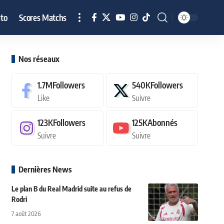
to
Scores Matchs
Nos réseaux
1.7M
Followers
540K
Followers
Like
Suivre
123K
Followers
125K
Abonnés
Suivre
Suivre
Dernières News
Le plan B du Real Madrid suite au refus de
Rodri
7 août 2026