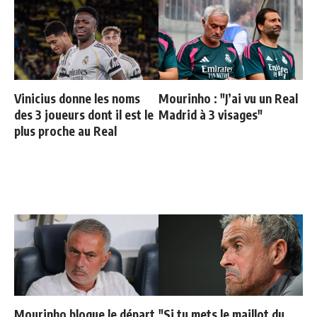
Vinicius donne les noms
Mourinho : "J’ai vu un Real
des 3 joueurs dont il est le
Madrid à 3 visages"
plus proche au Real
Mourinho bloque le départ
"Si tu mets le maillot du