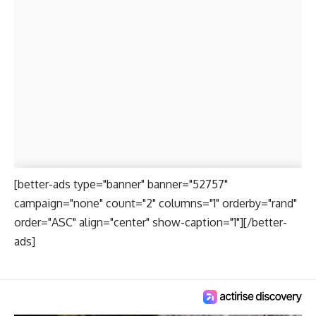
[better-ads type="banner" banner="52757"
campaign="none" count="2" columns="1" orderby="rand"
order="ASC" align="center" show-caption="1"][/better-
ads]