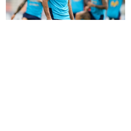
Le Real Madrid tient son prochain gros coup à 70M€
Mourinho : "J’ai vu un Real Madrid à 3 visages"