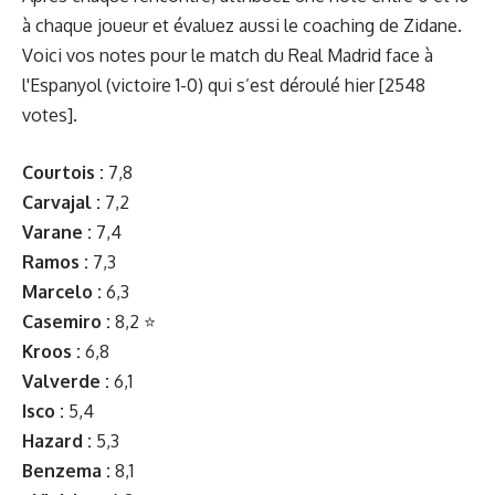
à chaque joueur et évaluez aussi le coaching de Zidane.
Voici vos notes pour le match du Real Madrid face à
l'Espanyol (victoire 1-0) qui s’est déroulé hier [2548
votes].
Courtois :
7,8
Carvajal :
7,2
Varane :
7,4
Ramos :
7,3
Marcelo :
6,3
Casemiro :
8,2 ⭐️
Kroos :
6,8
Valverde :
6,1
Isco :
5,4
Hazard :
5,3
Benzema :
8,1