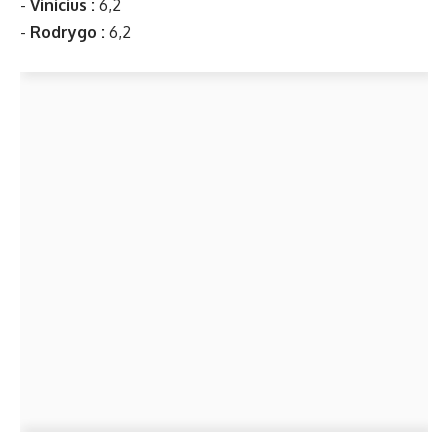
-
Vinicius :
6,2
-
Rodrygo :
6,2