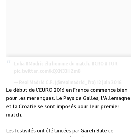
Luka
#Modric
élu homme du match.
#CRO
#TUR
pic.twitter.com/kQXN33HZm8
— Real Madrid C.F. (@realmadrid_fra)
12 juin 2016
Le début de l'EURO 2016 en France commence bien
pour les merengues. Le Pays de Galles, l'Allemagne
et la Croatie se sont imposés pour leur premier
match.
Les festivités ont été lancées par
Gareh Bale
ce