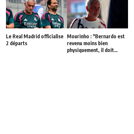
Le Real Madrid officialise
Mourinho : "Bernardo est
2 départs
revenu moins bien
physiquement, il doit
progresser"
"Une immense déception" :
Thierry Henry donne ses 3