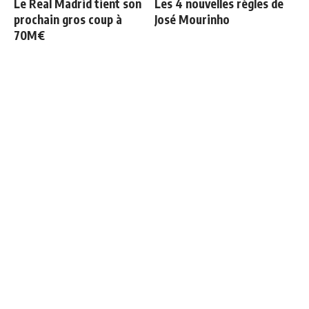
Le Real Madrid tient son
Les 4 nouvelles règles de
prochain gros coup à
José Mourinho
70M€
Officiel : Vinicius prolonge
Retournement de situation
jusqu'en 2032
dans le feuilleton Vinicius
Junior