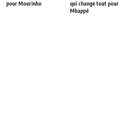
pour Mourinho
qui change tout pour
Mbappé
Communiqué officiel du
Vinicius ajoute une
Real Madrid sur Michael
nouvelle condition à sa
Olise
prolongation de contrat