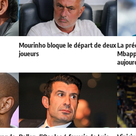
Mourinho bloque le départ de deux
La préd
e
joueurs
Mbappé
aujour