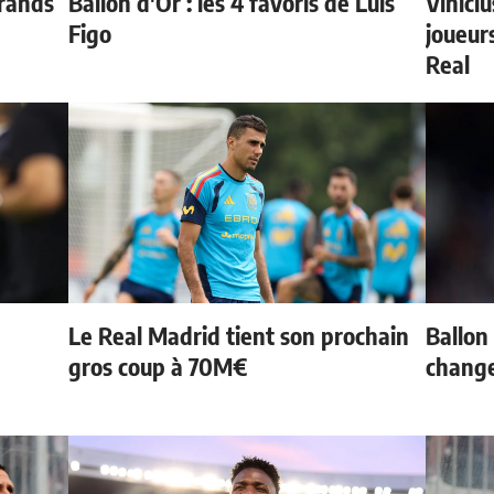
grands
Ballon d'Or : les 4 favoris de Luis
Vinici
Figo
joueurs
Real
Le Real Madrid tient son prochain
Ballon 
gros coup à 70M€
change