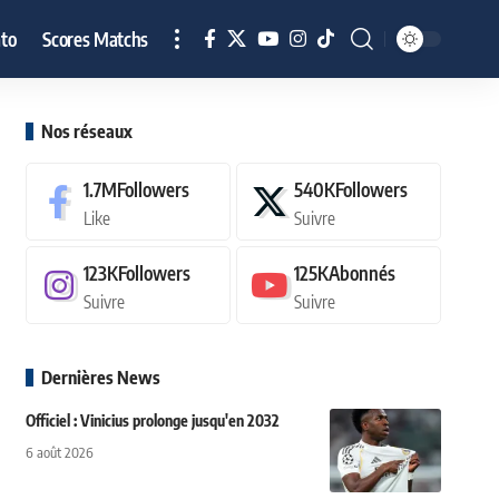
to
Scores Matchs
Nos réseaux
1.7M
Followers
540K
Followers
Like
Suivre
123K
Followers
125K
Abonnés
Suivre
Suivre
Dernières News
Officiel : Vinicius prolonge jusqu'en 2032
6 août 2026