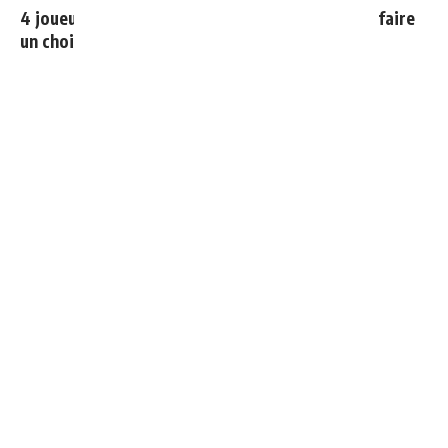
4 joueurs, une seule place : Mourinho va devoir faire
un choix
Cucurella explique pourquoi il ne se coupera jamais les
cheveux