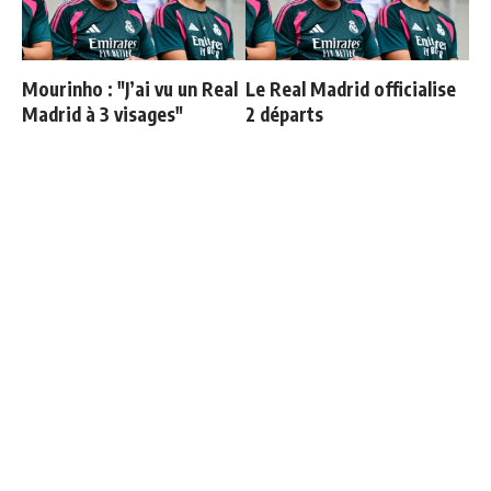
Mourinho : "J’ai vu un Real
Le Real Madrid officialise
Madrid à 3 visages"
2 départs
Carvajal organise un diner
Le vrai chiffre sur la dette
de départ et invite tout le
du Real Madrid liée au
monde sauf une personne
Santiago Bernabeu