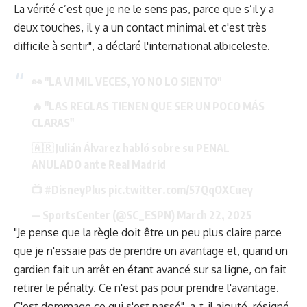
La vérité c’est que je ne le sens pas, parce que s’il y a
deux touches, il y a un contact minimal et c'est très
difficile à sentir", a déclaré l'international albiceleste.
👀 "LA VI MIL VECES, YO NO LO SIENTO"
🔥 "LAS REGLAS TIENEN QUE SER UN POCO MÁS
CLARAS"
🇦🇷 Julián Álvarez habló sobre su PENAL
ANULADO ante Real Madrid
📺
#DisneyPlus
pic.twitter.com/57QqOXCuey
— SportsCenter (@SC_ESPN)
March 22, 2025
"Je pense que la règle doit être un peu plus claire parce
que je n'essaie pas de prendre un avantage et, quand un
gardien fait un arrêt en étant avancé sur sa ligne, on fait
retirer le pénalty. Ce n'est pas pour prendre l'avantage.
C'est dommage ce qui s'est passé", a-t-il ajouté, résigné.