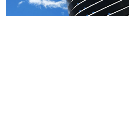
Le vrai chiffre sur la dette du Real Madrid liée au
Santiago Bernabeu
Communiqué officiel du Real Madrid sur Michael Olise