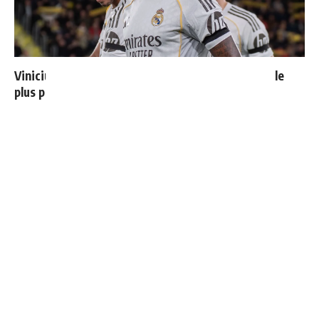
Vinicius donne les noms des 3 joueurs dont il est le
plus proche au Real
Mourinho : "J’ai vu un Real Madrid à 3 visages"