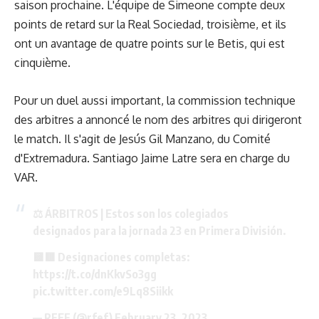
saison prochaine. L'équipe de Simeone compte deux
points de retard sur la Real Sociedad, troisième, et ils
ont un avantage de quatre points sur le Betis, qui est
cinquième.
Pour un duel aussi important, la commission technique
des arbitres a annoncé le nom des arbitres qui dirigeront
le match. Il s'agit de Jesús Gil Manzano, du Comité
d'Extremadura. Santiago Jaime Latre sera en charge du
VAR.
⚖️ ÁRBITROS | Estos son los colegiados
designados para la jornada 23 en Primera División.
🟨🟥 Designaciones completas:
https://t.co/dnKkvSo3gg
pic.twitter.com/e9Lq8Siikk
— RFEF (@rfef)
February 23, 2023