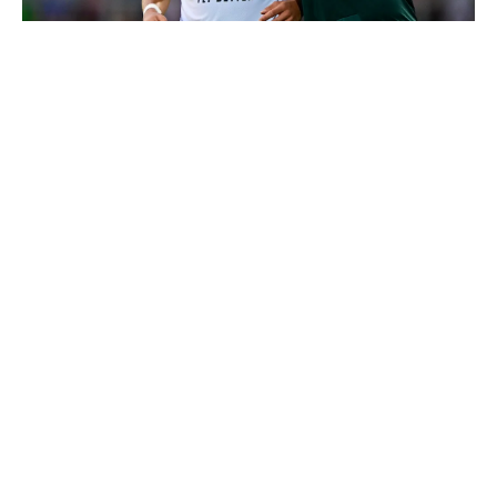
4 joueurs, une seule place : Mourinho va devoir faire
un choix
Le Real Madrid officialise 2 départs