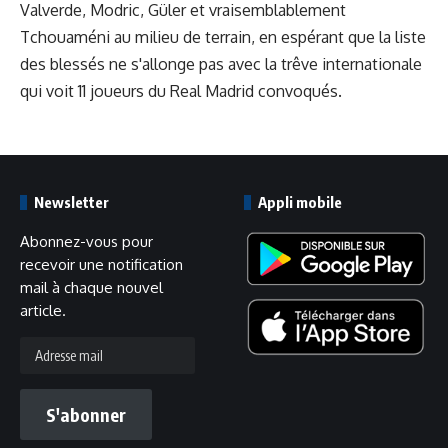
Valverde, Modric, Güler et vraisemblablement
Tchouaméni au milieu de terrain, en espérant que la liste
des blessés ne s'allonge pas avec la trêve internationale
qui voit
11 joueurs du Real Madrid
convoqués.
Newsletter
Appli mobile
Abonnez-vous pour
recevoir une notification
mail à chaque nouvel
article.
Adresse
mail
S'abonner