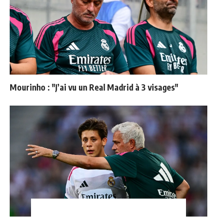
Mourinho : "J’ai vu un Real Madrid à 3 visages"