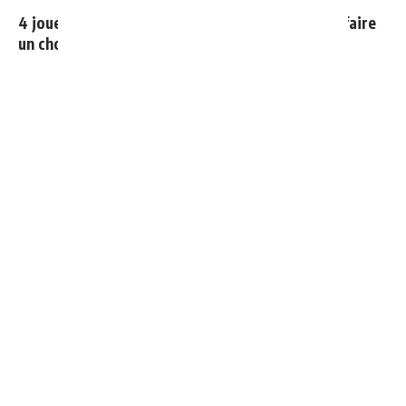
4 joueurs, une seule place : Mourinho va devoir faire
un choix
Cucurella explique pourquoi il ne se coupera jamais les
cheveux