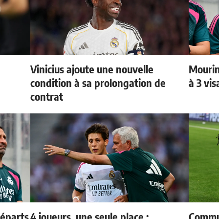
Vinicius ajoute une nouvelle
Mourin
condition à sa prolongation de
à 3 vi
contrat
départs
4 joueurs, une seule place :
Commun