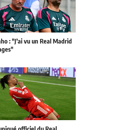
ho : "J’ai vu un Real Madrid
sages"
iqué officiel du Real