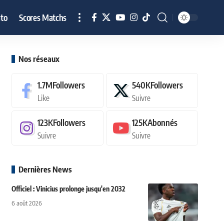
to
Scores Matchs
Nos réseaux
1.7M
Followers
540K
Followers
Like
Suivre
123K
Followers
125K
Abonnés
Suivre
Suivre
Dernières News
Officiel : Vinicius prolonge jusqu'en 2032
6 août 2026