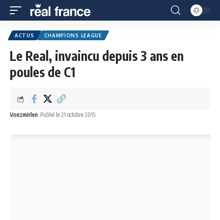
ACTUS
CHAMPIONS LEAGUE
Le Real, invaincu depuis 3 ans en
poules de C1
Vonzmirlen
Publié le 21 octobre 2015