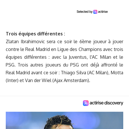
Trois équipes différentes :
Zlatan Ibrahimovic sera ce soir le 6ème joueur à jouer
contre le Real Madrid en Ligue des Champions avec trois
équipes différentes : avec la Juventus, l'AC Milan et le
PSG. Trois autres joueurs du PSG ont déjà affronté le
Real Madrid avant ce soir : Thiago Silva (AC Milan), Motta
(Inter) et Van der Wiel (Ajax Amsterdam).