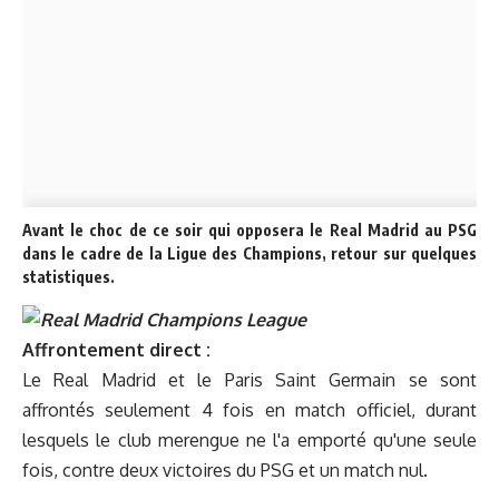
Avant le choc de ce soir qui opposera le Real Madrid au PSG
dans le cadre de la Ligue des Champions, retour sur quelques
statistiques.
Affrontement direct :
Le Real Madrid et le Paris Saint Germain se sont
affrontés seulement 4 fois en match officiel, durant
lesquels le club merengue ne l'a emporté qu'une seule
fois, contre deux victoires du PSG et un match nul.