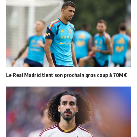
Le Real Madrid tient son prochain gros coup à 70M€