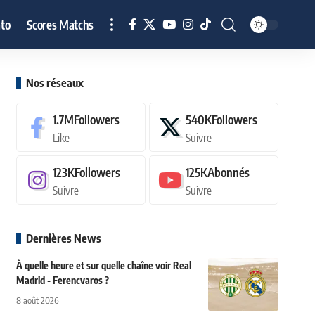
to
Scores Matchs
Nos réseaux
1.7M
Followers
540K
Followers
Like
Suivre
123K
Followers
125K
Abonnés
Suivre
Suivre
Dernières News
À quelle heure et sur quelle chaîne voir Real
Madrid - Ferencvaros ?
8 août 2026