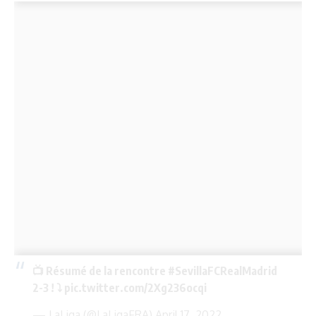
📺 Résumé de la rencontre
#SevillaFCRealMadrid
2-3 ! ⤵
pic.twitter.com/2Xg236ocqi
— LaLiga (@LaLigaFRA)
April 17, 2022