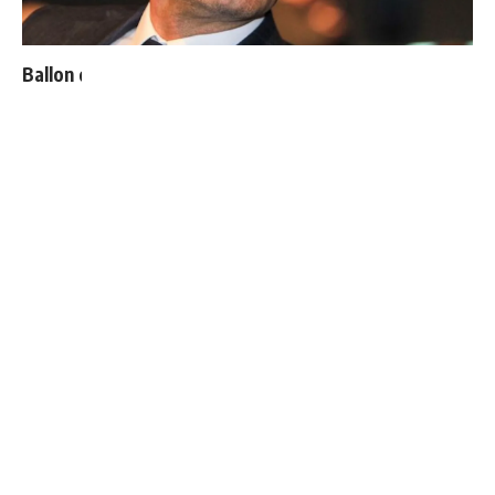
Ballon d'Or : les 4 favoris de Luis Figo
4 joueurs, une seule place : Mourinho va devoir faire
un choix