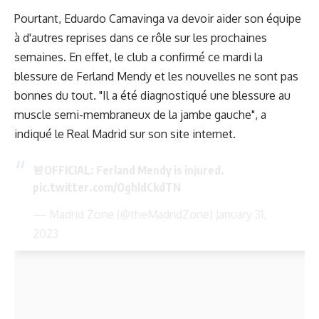
Pourtant, Eduardo Camavinga va devoir aider son équipe
à d'autres reprises dans ce rôle sur les prochaines
semaines. En effet, le club a confirmé ce mardi la
blessure de Ferland Mendy et les nouvelles ne sont pas
bonnes du tout. "Il a été diagnostiqué une blessure au
muscle semi-membraneux de la jambe gauche", a
indiqué le Real Madrid sur son site internet.
🚨OFFICIAL: Ferland Mendy is injured.
pic.twitter.com/OghldCkdTN
— Madrid Zone (@theMadridZone)
January 31,
2023