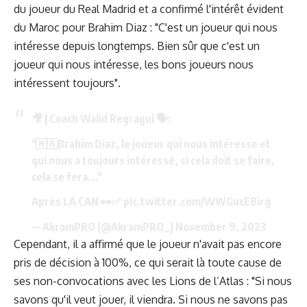
du joueur du Real Madrid et a confirmé l'intérêt évident
du Maroc pour Brahim Diaz : "C'est un joueur qui nous
intéresse depuis longtemps. Bien sûr que c'est un
joueur qui nous intéresse, les bons joueurs nous
intéressent toujours".
🎥 | Coach Walid Regragui 🗣️:
"🇲🇦Brahim Diaz, le joueur qui nous intéresse et
qui nous a toujours intéressé, si cela doit se faire,
cela se fera..."
Après LA CAN 👀✅
pic.twitter.com/WWGucE8irg
— AkramPRO (@AkramPRO_)
November 9, 2023
Cependant, il a affirmé que le joueur n'avait pas encore
pris de décision à 100%, ce qui serait là toute cause de
ses non-convocations avec les Lions de l’Atlas : "Si nous
savons qu'il veut jouer, il viendra. Si nous ne savons pas