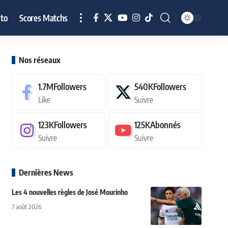
to
Scores Matchs
Nos réseaux
1.7M
Followers
540K
Followers
Like
Suivre
123K
Followers
125K
Abonnés
Suivre
Suivre
Dernières News
Les 4 nouvelles règles de José Mourinho
7 août 2026