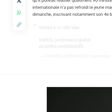
qu'il pouvait réaliser quasiment 90 minute
internationale n'a pas refroidi le jeune m
dimanche, inscrivant notamment son 4e bu
Vinicius Jr vs Celta Vigo
UNREAL performance
@vinijr
pic.twitter.com/elzIo8XfiL
— RMAVIDS (@RMAVIDS)
September 1