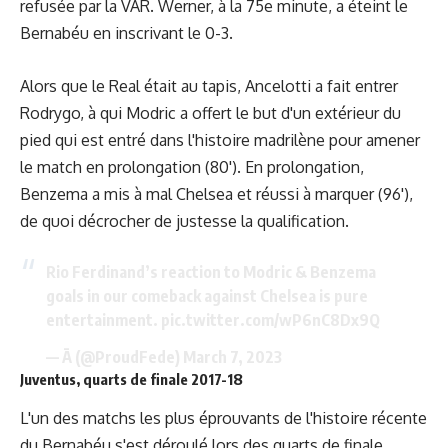
refusée par la VAR. Werner, à la 75e minute, a éteint le
Bernabéu en inscrivant le 0-3.
Alors que le Real était au tapis, Ancelotti a fait entrer
Rodrygo, à qui Modric a offert le but d'un extérieur du
pied qui est entré dans l'histoire madrilène pour amener
le match en prolongation (80'). En prolongation,
Benzema a mis à mal Chelsea et réussi à marquer (96'),
de quoi décrocher de justesse la qualification.
Rio Ferdinand’s reaction to Modric & Benzema
goals in our comeback against Chelsea is pure
entertainment.
pic.twitter.com/wP6nC8Dx9Q
— Ā (@ProudFede)
March 7, 2023
Juventus, quarts de finale 2017-18
L'un des matchs les plus éprouvants de l'histoire récente
du Bernabéu s'est déroulé lors des quarts de finale