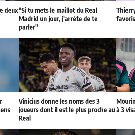
de deux
"Si tu mets le maillot du Real
Thierr
Madrid un jour, j'arrête de te
favori
parler"
r
Vinicius donne les noms des 3
Mourin
sens
joueurs dont il est le plus proche au
à 3 vi
Real