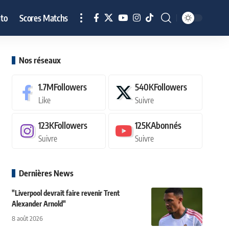
to
Scores Matchs
Nos réseaux
1.7M
Followers
540K
Followers
Like
Suivre
123K
Followers
125K
Abonnés
Suivre
Suivre
Dernières News
"Liverpool devrait faire revenir Trent
Alexander Arnold"
8 août 2026